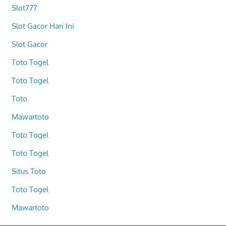
Slot777
Slot Gacor Hari Ini
Slot Gacor
Toto Togel
Toto Togel
Toto
Mawartoto
Toto Togel
Toto Togel
Situs Toto
Toto Togel
Mawartoto